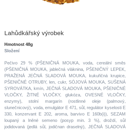
Lahůdkářský výrobek
Hmotnost 48g
Složení
Pečivo 29 % (PŠENIČNÁ MOUKA, voda, cereální směs
(PŠENIČNÁ MOUKA, jablečná vláknina, PŠENIČNÝ LEPEK,
PRAŽENÁ JEČNÁ SLADOVÁ MOUKA, kukuřičná krupice,
PŠENIČNÉ OTRUBY, len, cukr, SÓJOVÁ MOUKA, SUŠENÁ
SYROVÁTKA, kmín, JEČNÁ SLADOVÁ MOUKA, PŠENIČNÉ
VLOČKY, ŽITNÉ VLOČKY, glukóza, OVESNÉ VLOČKY,
enzymy), stolní margarín (rostlinné oleje (palmový,
slunečnicový), voda, emulgátor E 471, sůl, regulátor kyselosti E
330, konzervant E 202, aroma, barvivo E 160b(i)), SEZAM
loupaný a lněné semeno (posyp min. 3 %), droždí, sůl
jodidovaná (jedlá sůl, jodičnan draselný), JEČNÁ SLADOVÁ