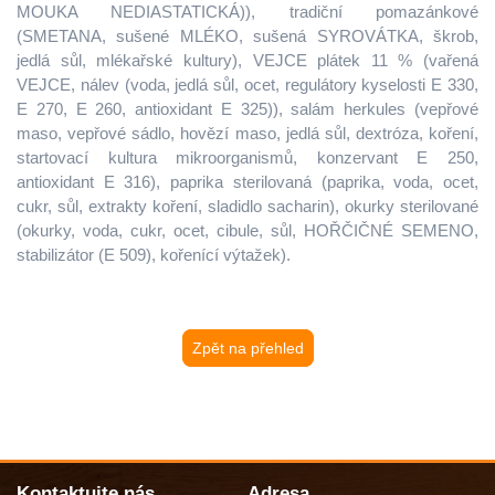
MOUKA NEDIASTATICKÁ)), tradiční pomazánkové
(SMETANA, sušené MLÉKO, sušená SYROVÁTKA, škrob,
jedlá sůl, mlékařské kultury), VEJCE plátek 11 % (vařená
VEJCE, nálev (voda, jedlá sůl, ocet, regulátory kyselosti E 330,
E 270, E 260, antioxidant E 325)), salám herkules (vepřové
maso, vepřové sádlo, hovězí maso, jedlá sůl, dextróza, koření,
startovací kultura mikroorganismů, konzervant E 250,
antioxidant E 316), paprika sterilovaná (paprika, voda, ocet,
cukr, sůl, extrakty koření, sladidlo sacharin), okurky sterilované
(okurky, voda, cukr, ocet, cibule, sůl, HOŘČIČNÉ SEMENO,
stabilizátor (E 509), kořenící výtažek).
Zpět na přehled
Kontaktujte nás
Adresa