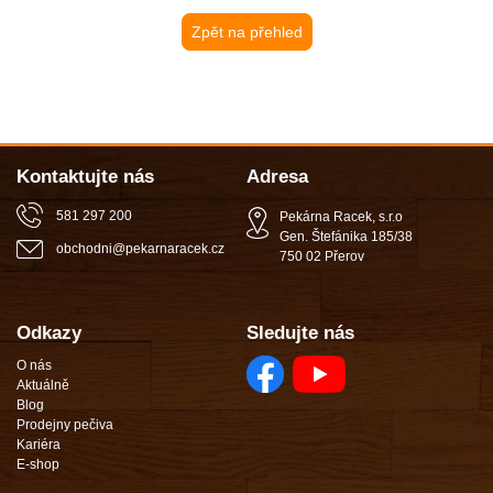
Zpět na přehled
Kontaktujte nás
Adresa
581 297 200
Pekárna Racek, s.r.o
Gen. Štefánika 185/38
obchodni
@
pekarnaracek
.
cz
750 02 Přerov
Odkazy
Sledujte nás
O nás
Aktuálně
Blog
Prodejny pečiva
Kariéra
E-shop