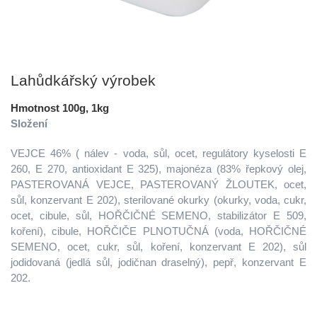
Lahůdkářský výrobek
Hmotnost 100g, 1kg
Složení
VEJCE 46% ( nálev - voda, sůl, ocet, regulátory kyselosti E
260, E 270, antioxidant E 325), majonéza (83% řepkový olej,
PASTEROVANÁ VEJCE, PASTEROVANÝ ŽLOUTEK, ocet,
sůl, konzervant E 202), sterilované okurky (okurky, voda, cukr,
ocet, cibule, sůl, HOŘČIČNÉ SEMENO, stabilizátor E 509,
koření), cibule, HOŘČIČE PLNOTUČNÁ (voda, HOŘČIČNÉ
SEMENO, ocet, cukr, sůl, koření, konzervant E 202), sůl
jodidovaná (jedlá sůl, jodičnan draselný), pepř, konzervant E
202.