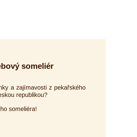
ebový someliér
nky a zajímavosti z pekařského
eskou republikou?
ho someliéra!