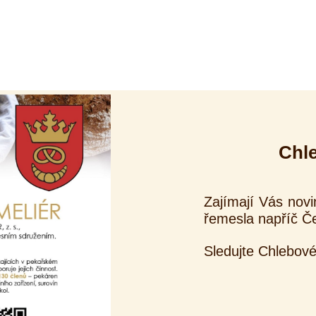
Chl
Zajímají Vás novi
řemesla napříč Č
Sledujte Chlebové