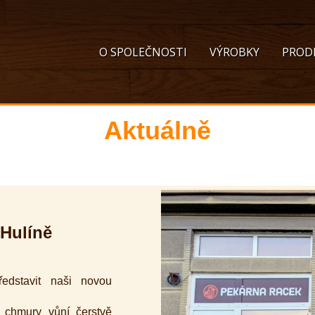
O SPOLEČNOSTI
VÝROBKY
PROD
Aktuálně
 Hulíně
dstavit naši novou
 chmury vůní čerstvě