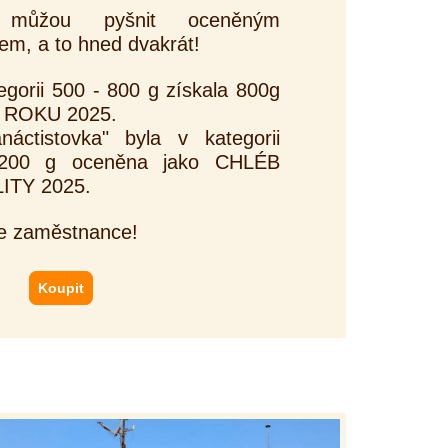
 můžou pyšnit oceněným
m, a to hned dvakrát!
gorii 500 - 800 g získala 800g
B ROKU 2025.
náctistovka" byla v kategorii
1200 g oceněna jako CHLÉB
ITY 2025.
e zaměstnance!
Koupit