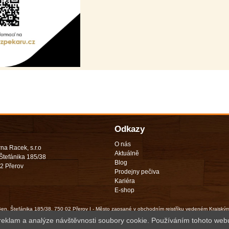
Odkazy
O nás
na Racek, s.r.o
Aktuálně
Štefánika 185/38
Blog
2 Přerov
Prodejny pečiva
Kariéra
E-shop
 Gen. Štefánika 185/38, 750 02 Přerov I - Město zapsané v obchodním rejstříku vedeném Krajský
© Copyright: Pekárna Racek, s.r.o, all rights reserved - Právní ujednání
 reklam a analýze návštěvnosti soubory cookie. Používáním tohoto webu