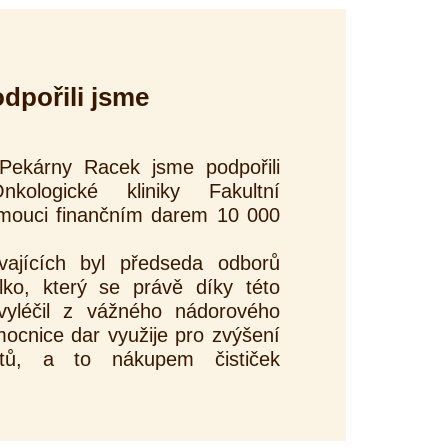
dpořili jsme
Pekárny Racek jsme podpořili
kologické kliniky Fakultní
mouci finančním darem 10 000
ajících byl předseda odborů
lko, který se právě díky této
 vyléčil z vážného nádorového
cnice dar využije pro zvýšení
ntů, a to nákupem čističek