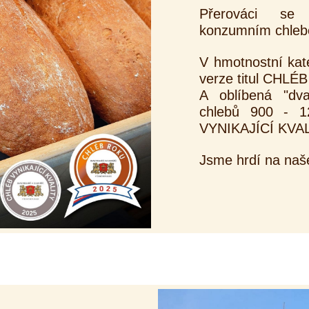
Přerováci se
konzumním chlebe
V hmotnostní kate
verze titul CHLÉ
A oblíbená "dva
chlebů 900 - 
VYNIKAJÍCÍ KVAL
Jsme hrdí na naš