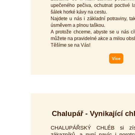
upečeného pečiva, ochutnat poctivé l
šálek horké kávy na cestu.
Najdete u nás i základní potraviny, t
úsměvem a plnou taškou.
A protože chceme, abyste se u nás cíti
můžete na pravidelné akce a milou ob
Těšíme se na Vás!
Více
Chalupář - Vynikající ch
CHALUPÁŘSKÝ CHLÉB si získ
zákazníků, a nyní navíc i porotc