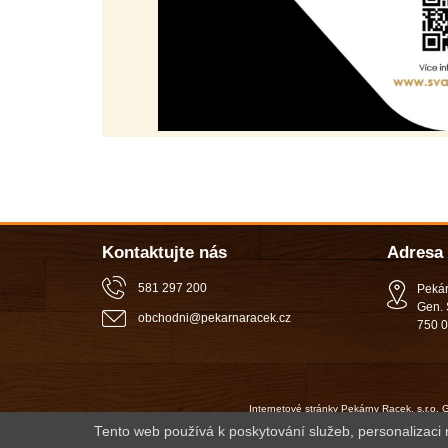
Kontaktujte nás
Adresa
581 297 200
Pekár
Gen. 
obchodni
@
pekarnaracek
.
cz
750 0
Internetové stránky Pekárny Racek, s.r.o.
Tento web používá k poskytování služeb, personalizaci