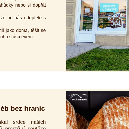
ahůdky nebo si dopřát
akže od nás odejdete s
li jako doma, těšit se
sluhu s úsměvem.
léb bez hranic
al srdce našich
ů prestižní soutěže