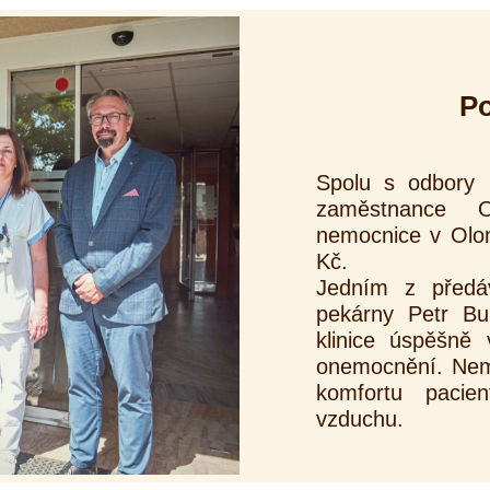
Po
Spolu s odbory 
zaměstnance On
nemocnice v Olo
Kč.
Jedním z předáv
pekárny Petr Bu
klinice úspěšně
onemocnění. Nemo
komfortu pacie
vzduchu.