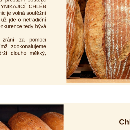
VYNIKAJÍCÍ CHLÉB
c je volná soutěžní
 už jde o netradiční
Konkurence tedy bývá
 zrání za pomoci
čímž zdokonalujeme
drží dlouho měkký,
Ch