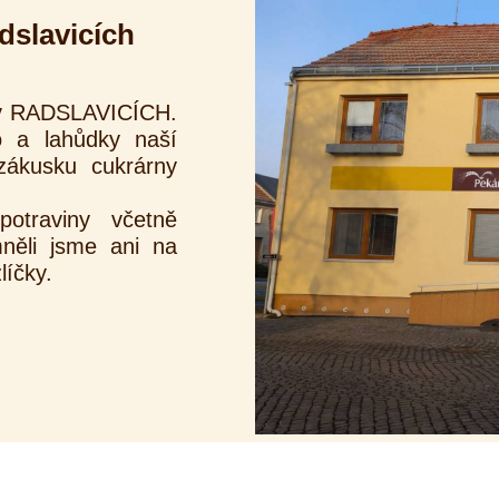
dslavicích
 v RADSLAVICÍCH.
o a lahůdky naší
zákusku cukrárny
otraviny včetně
něli jsme ani na
líčky.