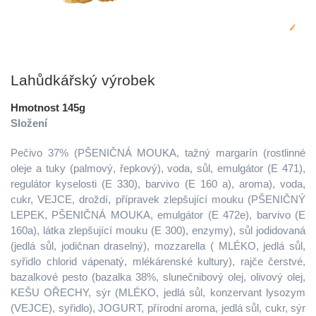
Lahůdkářský výrobek
Hmotnost 145g
Složení
Pečivo 37% (PŠENIČNÁ MOUKA, tažný margarín (rostlinné
oleje a tuky (palmový, řepkový), voda, sůl, emulgátor (E 471),
regulátor kyselosti (E 330), barvivo (E 160 a), aroma), voda,
cukr, VEJCE, droždí, přípravek zlepšující mouku (PŠENIČNÝ
LEPEK, PŠENIČNÁ MOUKA, emulgátor (E 472e), barvivo (E
160a), látka zlepšující mouku (E 300), enzymy), sůl jodidovaná
(jedlá sůl, jodičnan draselný), mozzarella ( MLÉKO, jedlá sůl,
syřidlo chlorid vápenatý, mlékárenské kultury), rajče čerstvé,
bazalkové pesto (bazalka 38%, slunečnibový olej, olivový olej,
KEŠU OŘECHY, sýr (MLÉKO, jedlá sůl, konzervant lysozym
(VEJCE), syřidlo), JOGURT, přírodní aroma, jedlá sůl, cukr, sýr