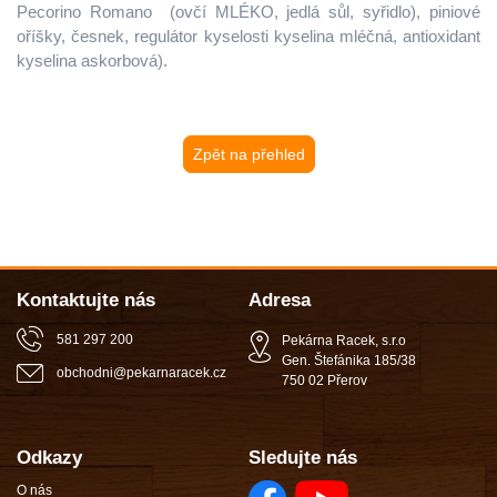
Pecorino Romano (ovčí MLÉKO, jedlá sůl, syřidlo), piniové
oříšky, česnek, regulátor kyselosti kyselina mléčná, antioxidant
kyselina askorbová).
Zpět na přehled
Kontaktujte nás
Adresa
581 297 200
Pekárna Racek, s.r.o
Gen. Štefánika 185/38
obchodni
@
pekarnaracek
.
cz
750 02 Přerov
Odkazy
Sledujte nás
O nás