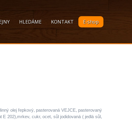
EJNY
HLEDÁME
KONTAKT
E-shop
linný olej řepkový, pasterovaná VEJCE, pasterovaný
E 202),mrkev, cukr, ocet, sůl jodidovaná ( jedlá sůl,