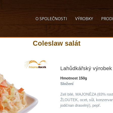
O SPOLEČNOSTI
VÝROBKY
PROD
Coleslaw salát
Lahůdkářský výrobek
Hmotnost 150g
Složení
Zelí bílé, MAJONÉZA (83% rost
ŽLOUTEK, ocet, sůl, konzervant 
jodičnan draselný), pepř.