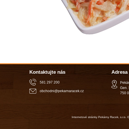
Kontaktujte nás
Adresa
581 297 200
Pekár
Gen. 
obchodni
@
pekarnaracek
.
cz
750 0
Internetové stránky Pekárny Racek, s.r.o.