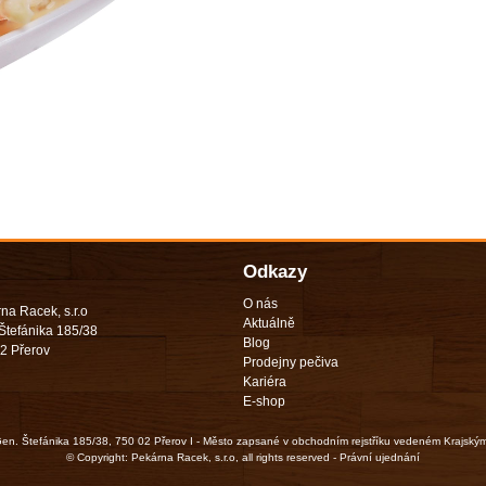
Odkazy
O nás
na Racek, s.r.o
Aktuálně
Štefánika 185/38
Blog
2 Přerov
Prodejny pečiva
Kariéra
E-shop
 Gen. Štefánika 185/38, 750 02 Přerov I - Město zapsané v obchodním rejstříku vedeném Krajský
© Copyright: Pekárna Racek, s.r.o, all rights reserved - Právní ujednání