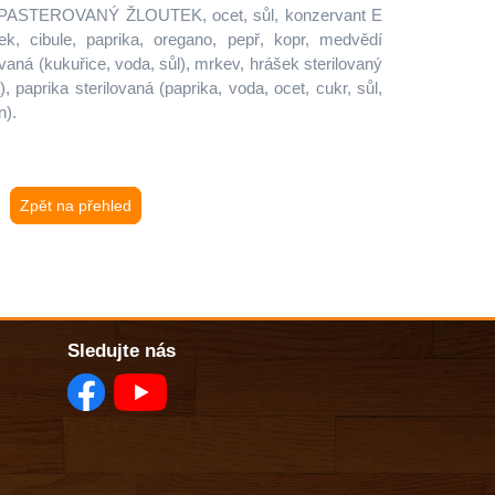
PASTEROVANÝ ŽLOUTEK, ocet, sůl, konzervant E
ek, cibule, paprika, oregano, pepř, kopr, medvědí
vaná (kukuřice, voda, sůl), mrkev, hrášek sterilovaný
, paprika sterilovaná (paprika, voda, ocet, cukr, sůl,
in).
Zpět na přehled
Sledujte nás