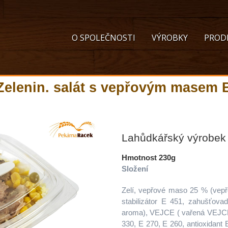
O SPOLEČNOSTI
VÝROBKY
PROD
Zelenin. salát s vepřovým masem 
Lahůdkářský výrobek
Hmotnost 230g
Složení
Zelí, vepřové maso 25 % (vepřo
stabilizátor E 451, zahušťova
aroma), VEJCE ( vařená VEJCE, 
330, E 270, E 260, antioxidant