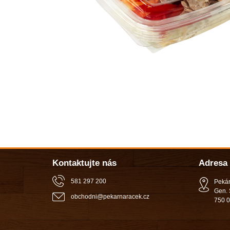
Kontaktujte nás
Adresa
581 297 200
Pekár
Gen. 
obchodni
@
pekarnaracek
.
cz
750 0