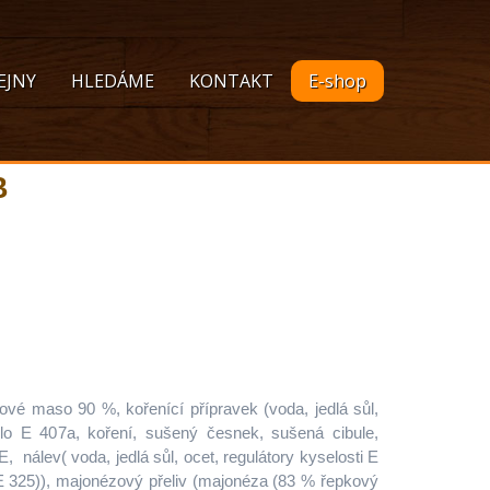
EJNY
HLEDÁME
KONTAKT
E-shop
B
vé maso 90 %, kořenící přípravek (voda, jedlá sůl,
dlo E 407a, koření, sušený česnek, sušená cibule,
nálev( voda, jedlá sůl, ocet, regulátory kyselosti E
 E 325)), majonézový přeliv (majonéza (83 % řepkový