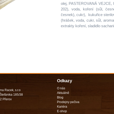
olej, PASTEROVANÁ VEJCE, 
202), voda, koření (sůl, česn
česnek), cukr), kukuřice sterilo
(hrášek, voda, cukr, sůl, aroma)
extrakty koření, sladidlo sachar
Odkazy
O nás
na Racek, s.r.o
Aktuálně
Štefánika 185/38
Blog
2 Přerov
Prodejny pečiva
Kariéra
E-shop