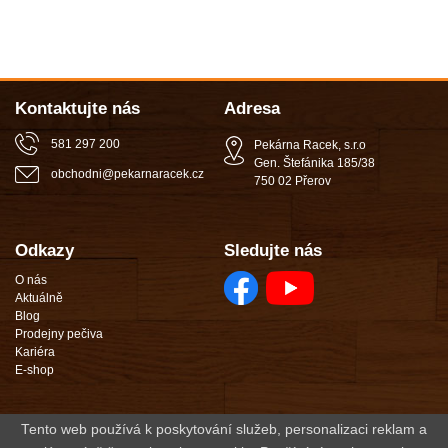
Kontaktujte nás
Adresa
581 297 200
Pekárna Racek, s.r.o
Gen. Štefánika 185/38
obchodni
@
pekarnaracek
.
cz
750 02 Přerov
Odkazy
Sledujte nás
O nás
Aktuálně
Blog
Prodejny pečiva
Kariéra
E-shop
Internetové stránky Pekárny Racek, s.r.o. Gen. Štefánika 185/38, 750 02 Přerov I - Město
Tento web používá k poskytování služeb, personalizaci reklam a
zapsané v obchodním rejstříku vedeném Krajským soudem v Ostravě, oddíl C, vložka