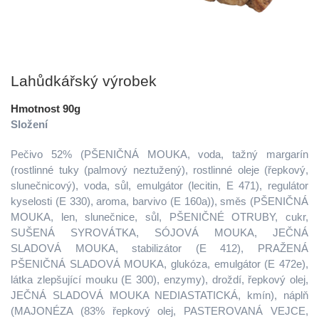
Lahůdkářský výrobek
Hmotnost 90g
Složení
Pečivo 52% (PŠENIČNÁ MOUKA, voda, tažný margarín
(rostlinné tuky (palmový neztužený), rostlinné oleje (řepkový,
slunečnicový), voda, sůl, emulgátor (lecitin, E 471), regulátor
kyselosti (E 330), aroma, barvivo (E 160a)), směs (PŠENIČNÁ
MOUKA, len, slunečnice, sůl, PŠENIČNÉ OTRUBY, cukr,
SUŠENÁ SYROVÁTKA, SÓJOVÁ MOUKA, JEČNÁ
SLADOVÁ MOUKA, stabilizátor (E 412), PRAŽENÁ
PŠENIČNÁ SLADOVÁ MOUKA, glukóza, emulgátor (E 472e),
látka zlepšující mouku (E 300), enzymy), droždí, řepkový olej,
JEČNÁ SLADOVÁ MOUKA NEDIASTATICKÁ, kmín), náplň
(MAJONÉZA (83% řepkový olej, PASTEROVANÁ VEJCE,