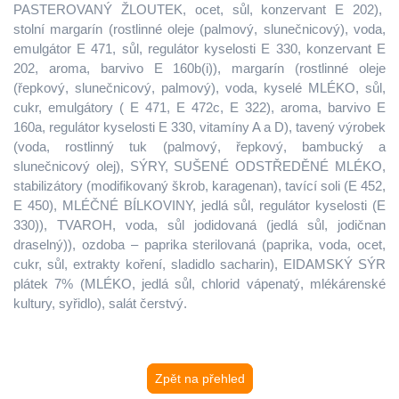
PASTEROVANÝ ŽLOUTEK, ocet, sůl, konzervant E 202),
stolní margarín (rostlinné oleje (palmový, slunečnicový), voda,
emulgátor E 471, sůl, regulátor kyselosti E 330, konzervant E
202, aroma, barvivo E 160b(i)), margarín (rostlinné oleje
(řepkový, slunečnicový, palmový), voda, kyselé MLÉKO, sůl,
cukr, emulgátory ( E 471, E 472c, E 322), aroma, barvivo E
160a, regulátor kyselosti E 330, vitamíny A a D), tavený výrobek
(voda, rostlinný tuk (palmový, řepkový, bambucký a
slunečnicový olej), SÝRY, SUŠENÉ ODSTŘEDĚNÉ MLÉKO,
stabilizátory (modifikovaný škrob, karagenan), tavící soli (E 452,
E 450), MLÉČNÉ BÍLKOVINY, jedlá sůl, regulátor kyselosti (E
330)), TVAROH, voda, sůl jodidovaná (jedlá sůl, jodičnan
draselný)), ozdoba – paprika sterilovaná (paprika, voda, ocet,
cukr, sůl, extrakty koření, sladidlo sacharin), EIDAMSKÝ SÝR
plátek 7% (MLÉKO, jedlá sůl, chlorid vápenatý, mlékárenské
kultury, syřidlo), salát čerstvý.
Zpět na přehled