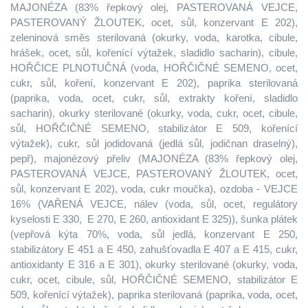
MAJONÉZA (83% řepkový olej, PASTEROVANÁ VEJCE,
PASTEROVANÝ ŽLOUTEK, ocet, sůl, konzervant E 202),
zeleninová směs sterilovaná (okurky, voda, karotka, cibule,
hrášek, ocet, sůl, kořenící výtažek, sladidlo sacharin), cibule,
HOŘČICE PLNOTUČNÁ (voda, HOŘČIČNÉ SEMENO, ocet,
cukr, sůl, koření, konzervant E 202), paprika sterilovaná
(paprika, voda, ocet, cukr, sůl, extrakty koření, sladidlo
sacharin), okurky sterilované (okurky, voda, cukr, ocet, cibule,
sůl, HOŘČIČNÉ SEMENO, stabilizátor E 509, kořenící
výtažek), cukr, sůl jodidovaná (jedlá sůl, jodičnan draselný),
pepř), majonézový přeliv (MAJONÉZA (83% řepkový olej,
PASTEROVANÁ VEJCE, PASTEROVANÝ ŽLOUTEK, ocet,
sůl, konzervant E 202), voda, cukr moučka), ozdoba - VEJCE
16% (VAŘENÁ VEJCE, nálev (voda, sůl, ocet, regulátory
kyselosti E 330, E 270, E 260, antioxidant E 325)), šunka plátek
(vepřová kýta 70%, voda, sůl jedlá, konzervant E 250,
stabilizátory E 451 a E 450, zahušťovadla E 407 a E 415, cukr,
antioxidanty E 316 a E 301), okurky sterilované (okurky, voda,
cukr, ocet, cibule, sůl, HOŘČIČNÉ SEMENO, stabilizátor E
509, kořenící výtažek), paprika sterilovaná (paprika, voda, ocet,