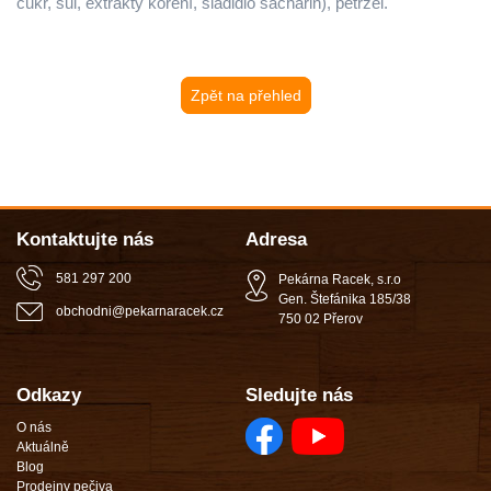
cukr, sůl, extrakty koření, sladidlo sacharin), petržel.
Zpět na přehled
Kontaktujte nás
Adresa
581 297 200
Pekárna Racek, s.r.o
Gen. Štefánika 185/38
obchodni
@
pekarnaracek
.
cz
750 02 Přerov
Odkazy
Sledujte nás
O nás
Aktuálně
Blog
Prodejny pečiva