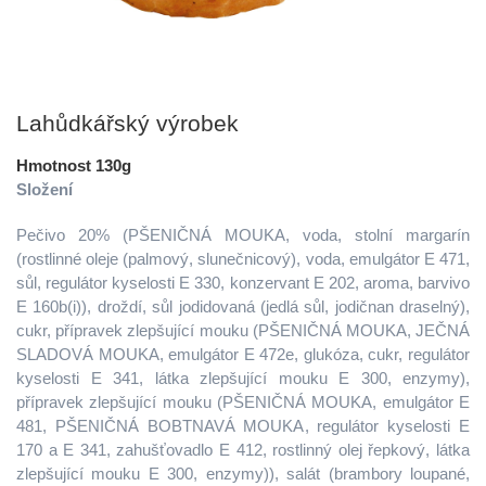
Lahůdkářský výrobek
Hmotnost 130g
Složení
Pečivo 20% (PŠENIČNÁ MOUKA, voda, stolní margarín
(rostlinné oleje (palmový, slunečnicový), voda, emulgátor E 471,
sůl, regulátor kyselosti E 330, konzervant E 202, aroma, barvivo
E 160b(i)), droždí, sůl jodidovaná (jedlá sůl, jodičnan draselný),
cukr, přípravek zlepšující mouku (PŠENIČNÁ MOUKA, JEČNÁ
SLADOVÁ MOUKA, emulgátor E 472e, glukóza, cukr, regulátor
kyselosti E 341, látka zlepšující mouku E 300, enzymy),
přípravek zlepšující mouku (PŠENIČNÁ MOUKA, emulgátor E
481, PŠENIČNÁ BOBTNAVÁ MOUKA, regulátor kyselosti E
170 a E 341, zahušťovadlo E 412, rostlinný olej řepkový, látka
zlepšující mouku E 300, enzymy)), salát (brambory loupané,